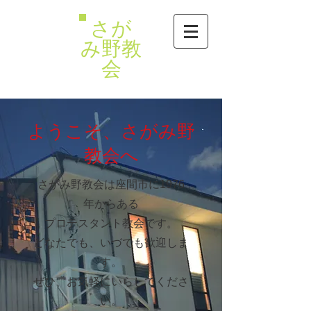
さが
み野教
会
​ようこそ、さがみ野
教会へ
さがみ野教会は座間市に1976
年からある
プロテスタント教会です。
どなたでも、いづでも歓迎しま
す。
​ぜひ、お気軽にいらしてくださ
い。